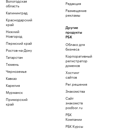
Вологодская
Редакция
область
Размещение
Калининград
рекламы
Краснодарский
край
Другие
Нижний
продукты
Новгород
РБК
Пермский край
Облако для
бизнеса
Ростов-на-Дону
Корпоративный
Татарстан
регистратор
Тюмень
доменов
Черноземье
Хостинг
сайтов
Кавказ
Рег.решения
Карелия
Знакомства
Мурманск
Сайт
Приморский
знакомств
край
podbor.ru
РБК
Компании
РБК Курсы