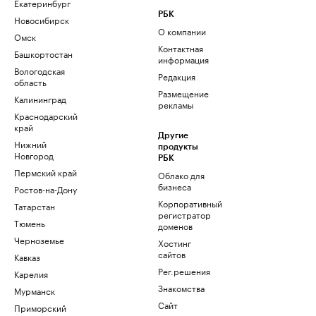
Екатеринбург
РБК
Новосибирск
О компании
Омск
Контактная
Башкортостан
информация
Вологодская
Редакция
область
Размещение
Калининград
рекламы
Краснодарский
край
Другие
Нижний
продукты
Новгород
РБК
Пермский край
Облако для
бизнеса
Ростов-на-Дону
Корпоративный
Татарстан
регистратор
Тюмень
доменов
Черноземье
Хостинг
сайтов
Кавказ
Рег.решения
Карелия
Знакомства
Мурманск
Сайт
Приморский
знакомств