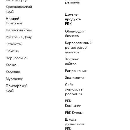
рекламы
Краснодарский
край
Другие
Нижний
продукты
Новгород
РБК
Пермский край
Облако для
бизнеса
Ростов-на-Дону
Корпоративный
Татарстан
регистратор
Тюмень
доменов
Черноземье
Хостинг
сайтов
Кавказ
Рег.решения
Карелия
Знакомства
Мурманск
Сайт
Приморский
знакомств
край
podbor.ru
РБК
Компании
РБК Курсы
Школа
управления
РБК