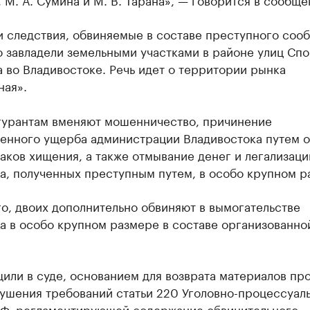
 следствия, обвиняемые в составе преступного соо
о завладели земельными участками в районе улиц Сп
 во Владивостоке. Речь идет о территории рынка
ная».
гурантам вменяют мошенничество, причинение
енного ущерба администрации Владивостока путем 
аков хищения, а также отмывание денег и легализац
а, полученных преступным путем, в особо крупном р
о, двоих дополнительно обвиняют в вымогательстве
а в особо крупном размере в составе организованно
или в суде, основанием для возврата материалов пр
рушения требований статьи 220 Уголовно-процессуал
РФ, регламентирующей содержание обвинительного