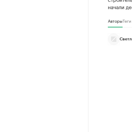
начали д
Авторы
Теги
Светл