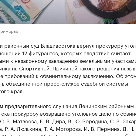
Приморье
й районный суд Владивостока вернул прокурору уго
ношении 12 фигурантов, которых следствие считает
ыми к незаконному завладению земельными участками
ынка на Спортивной. Причиной такого решения назыв
е требований к обвинительному заключению. Об это
 в объединенной пресс-службе судебной системы
ого края.
ам предварительного слушания Ленинским районным
тока прокурору возвращено уголовное дело по обвин
С. В. Матвеева, Е. В. Дира, В. Ю. Бородина, С. В. Заха
, Р. А. Люлькина, Т. А. Моторова, И. В. Пермина, Д. Н.
 М. А. Сумина и М. В. Тарана», — говорится в сообще