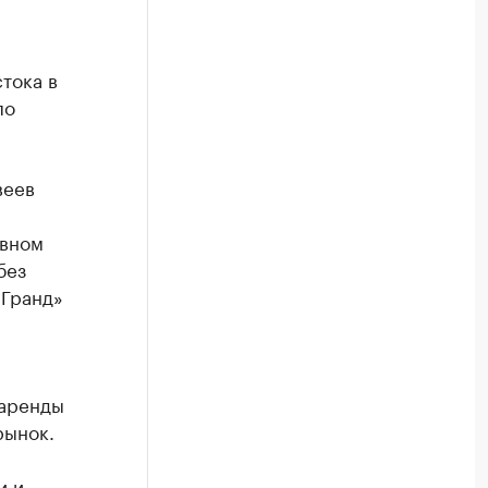
тока в
по
веев
ивном
без
«Гранд»
 аренды
рынок.
и и