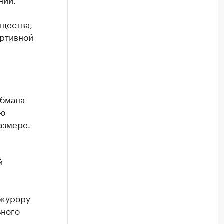
бщества,
ортивной
обмана
ию
азмере.
й
окурору
ьного