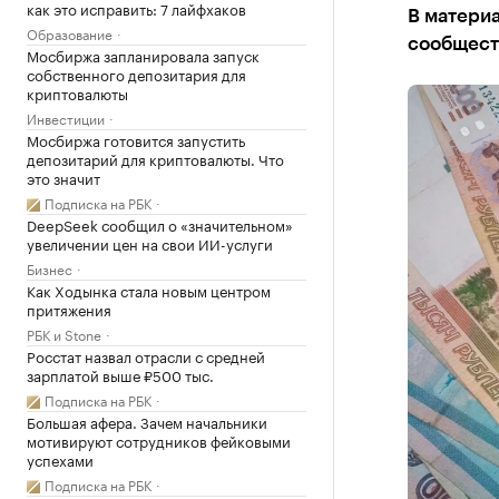
как это исправить: 7 лайфхаков
В материа
Образование
сообщест
Мосбиржа запланировала запуск
собственного депозитария для
криптовалюты
Инвестиции
Мосбиржа готовится запустить
депозитарий для криптовалюты. Что
это значит
Подписка на РБК
DeepSeek сообщил о «значительном»
увеличении цен на свои ИИ-услуги
Бизнес
Как Ходынка стала новым центром
притяжения
РБК и Stone
Росстат назвал отрасли с средней
зарплатой выше ₽500 тыс.
Подписка на РБК
Большая афера. Зачем начальники
мотивируют сотрудников фейковыми
успехами
Подписка на РБК