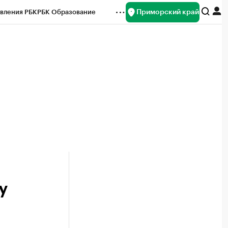
Приморский край
вления РБК
РБК Образование
редитные рейтинги
Франшизы
нсы
Рынок наличной валюты
у