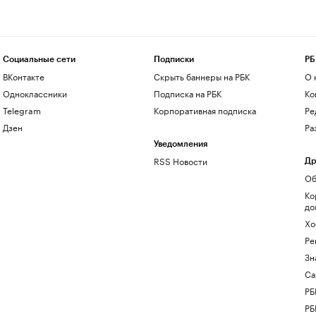
Социальные сети
Подписки
РБ
ВКонтакте
Скрыть баннеры на РБК
О 
Одноклассники
Подписка на РБК
Ко
Telegram
Корпоративная подписка
Ре
Дзен
Ра
Уведомления
RSS Новости
Др
Об
Ко
до
Хо
Ре
Зн
Са
РБ
РБ