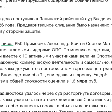
ия.
 дело поступило в Ленинский районный суд Владивос
26 года. Предварительное слушание было назначено 
тву стороны защиты.
е
писал
РБК Приморье, Александр Ясин и Сергей Мат
дполагаемыми лидерами ОПС. По мнению следствия,
ы вместе с 10 активными участниками вели на Спорт
законную коммерческую деятельность и самовольно, 
ельных документов построили там торговые центры 
 Впоследствии оба ТЦ они сдавали в аренду. Ущерб
ву в общей сложности оценили в 1,6 млрд руб.
адивостока удалось через суд расторгнуть договоры
льных участков, на которых действовал Спортивный 
и в собственность города, а объекты капитального
ьства признали самостроем. Торговые центры закрыл