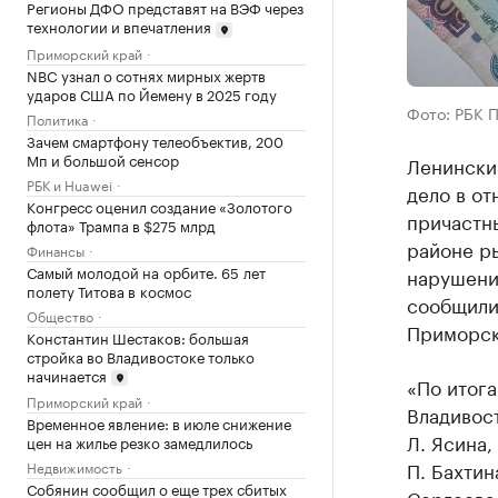
Регионы ДФО представят на ВЭФ через
технологии и впечатления
Приморский край
NBC узнал о сотнях мирных жертв
ударов США по Йемену в 2025 году
Фото: РБК 
Политика
Зачем смартфону телеобъектив, 200
Мп и большой сенсор
Ленински
РБК и Huawei
дело в от
Конгресс оценил создание «Золотого
причастн
флота» Трампа в $275 млрд
районе р
Финансы
Самый молодой на орбите. 65 лет
нарушени
полету Титова в космос
сообщили
Общество
Приморск
Константин Шестаков: большая
стройка во Владивостоке только
начинается
«По итог
Приморский край
Владивос
Временное явление: в июле снижение
Л. Ясина, 
цен на жилье резко замедлилось
П. Бахтина
Недвижимость
Собянин сообщил о еще трех сбитых
Сергеева,