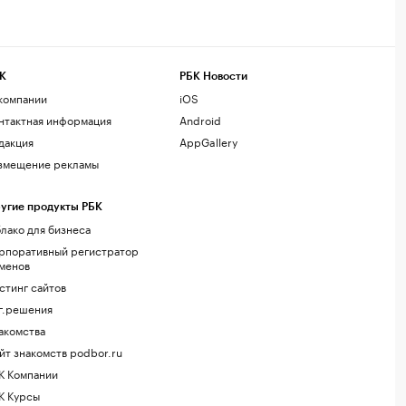
К
РБК Новости
компании
iOS
нтактная информация
Android
дакция
AppGallery
змещение рекламы
угие продукты РБК
лако для бизнеса
рпоративный регистратор
менов
стинг сайтов
г.решения
акомства
йт знакомств podbor.ru
К Компании
К Курсы