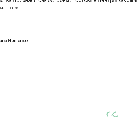
емонтаж.
ана Иршенко