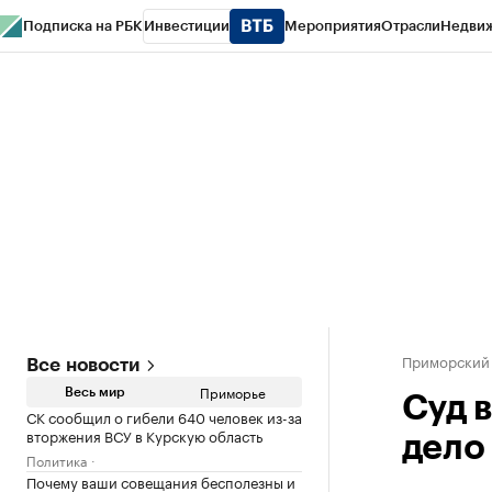
Подписка на РБК
Инвестиции
Мероприятия
Отрасли
Недви
РБК Курсы
РБК Life
Тренды
Визионеры
Национальные проекты
Горо
Газета
Спецпроекты СПб
Конференции СПб
Спецпроекты
Проверк
Приморский
Все новости
Приморье
Весь мир
Суд 
СК сообщил о гибели 640 человек из-за
вторжения ВСУ в Курскую область
дело
Политика
Почему ваши совещания бесполезны и