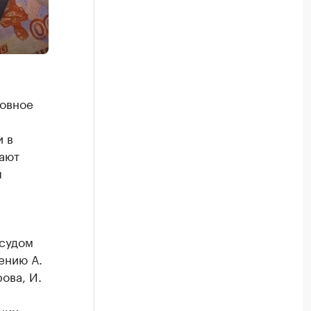
ловное
 в
ают
м
 судом
ению А.
рова, И.
нии.