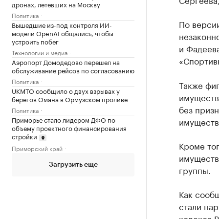
дронах, летевших на Москву
Политика
По версии
Вышедшие из-под контроля ИИ-
модели OpenAI общались, чтобы
незаконн
устроить побег
и Фадеева
Технологии и медиа
«Спортив
Аэропорт Домодедово перешел на
обслуживание рейсов по согласованию
Политика
Также фи
UKMTO сообщило о двух взрывах у
имуществ
берегов Омана в Ормузском проливе
без призн
Политика
Приморье стало лидером ДФО по
имуществ
объему проектного финансирования
стройки
Кроме тог
Приморский край
имуществ
Загрузить еще
группы.
Как сообщ
стали на
кодекса 