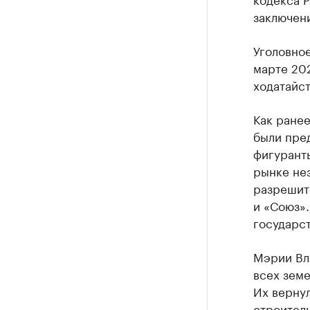
заключен
Уголовное
марте 20
ходатайс
Как ране
были пре
фигурант
рынке не
разрешит
и «Союз».
государст
Мэрии Вл
всех земе
Их вернул
строител