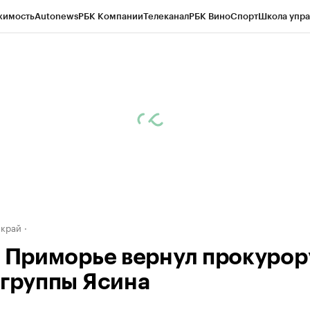
жимость
Autonews
РБК Компании
Телеканал
РБК Вино
Спорт
Школа упра
д
Стиль
Крипто
РБК Бизнес-среда
Дискуссионный клуб
Исследования
К
а контрагентов
Политика
Экономика
Бизнес
Технологии и медиа
Фина
 край
в Приморье вернул прокурор
 группы Ясина