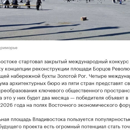
Приморье
востоке стартовал закрытый международный конкурс
ку концепции реконструкции площади Борцов Револю
щей набережной бухты Золотой Рог. Четыре междун
ма архитектурных бюро из пяти стран представят с
преобразования ключевого общественного пространс
а это у них будет два месяца — победителя объявят в
 2026 года на полях Восточного экономического фор
ная площадь Владивостока пользуется популярностью
 будущего проекта есть огромный потенциал стать точ