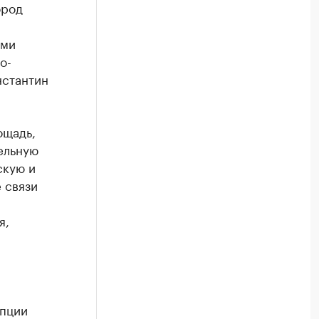
ород
ими
о-
нстантин
ощадь,
ельную
скую и
 связи
я,
епции