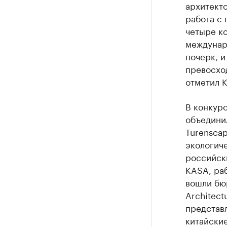
архитекто
работа с 
четыре ко
междунар
почерк, и
превосхо
отметил К
В конкур
объедини
Turensca
экологич
российск
KASA, ра
вошли бю
Architect
представ
китайские