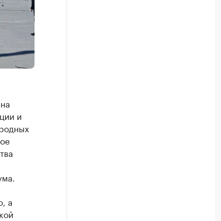
 на
ции и
ародных
вое
тва
ума.
, а
кой