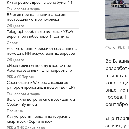
Китая резко вырос на фоне бума ИИ
Технологии и медиа
В Чехии при нападении с ножом
пострадали четыре человека
Общество
Telegraph сообщил о выплатах УЕФА
вероятной любовнице Инфантино
Спорт
Фото: РБК 
Ученые оценили риски от созданных с
помощью ИИ искусственных вирусов
Общество
Во Влади
«Ноев ковчег»: почему в восточной
разработ
Арктике эволюция шла непрерывно
прилегаю
РБК и УК Первая
консорциу
Сооснователь Wikipedia назвал ее
рупором пропаганды под эгидой ЦРУ
видение 
Технологии и медиа
города. Н
Зеленский встретился с президентом
сентябре
Сербии Вучичем
Политика
Как устроены приватные террасы в
«Централь
квартирах «Серии плюс»
значит, у
РБК и ПИК Серия плюс