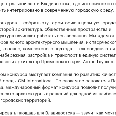
центральной части Владивостока, где историческое 
ыть интегрировано в современную городскую среду.
конкурса — собрать эту территорию в цельную город
которой архитектура, общественные пространства и
уктура начинают работать согласованно. Мы ждем от
оров ясного архитектурного мышления, их творческо
, конечно, комплексного подхода — как соединяются
набережная, застройка и транспорт в единую систем
лавный архитектор Приморского края Антон Глушков.
ом конкурса выступает компания по развитию качес
 среды CM International. По словам ее основателя П
ва, международный формат конкурса позволит получи
спектр архитектурных решений для одной из наибол
 городских территорий.
ровать площадь для Владивостока — звучит как мечт