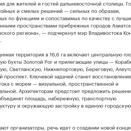
я для жителей и гостей дальневосточной столицы. Г
тойных и смелых решений — сильных по образам,
ых по функциям и сопоставимых по качеству с лучш
нными пространствами прибрежных городов Азиатск
нского региона», — подчеркнул мэр Владивостока Ко
.
емая территория в 16,6 га включает центральную пл
ую бухты Золотой Рог и прилегающие улицы — Кораб
ую, Светланскую, Нижнепортовую, Береговую, Алеут
 проспект. Ключевой задачей станет восстановление
тока с морем — визуальной, пространственной и
альной. Архитекторам предстоит предложить решени
объединят площадь, набережную, транспортную
уктуру и окружающую застройку в единую городскую
ают организаторы, речь идет о создании новой конц