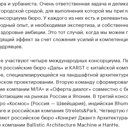
ра и урбаниста. Очень ответственная задача и делик
городской средой, для выполнения которой мы пригл
нсорциума бюро. У каждого из них есть и релевантн
одный опыт, и необходимая экспертиза, и собственн
 здоровые амбиции. Это тот случай, когда мы можем 
дящий эффект за счет сложения усилий и компетенци
удрявцев.
се участвуют четыре международных консорциума. П
л российские бюро «Даль» и KARST с китайской ком
pe, специализирующейся на ландшафтной архитектур
еском проектировании. Вторую команду сформирова
ие компании МЛА+ и «Оферта-диалог» совместно с 
ботающим на рынках России и Японии. В третий конс
ро «Космос» (Россия — Швейцария), индийская Bhum
ure и российская компания Strelets&Park. Четвертую 
ляют российское бюро «Конкрит Джангл Архитектура
 компании Ballistic Architecture Machine и HanHe.