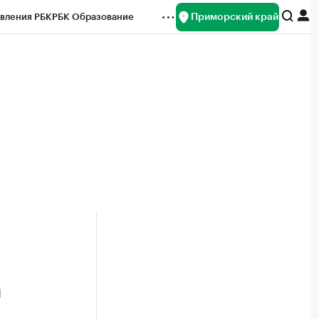
Приморский край
вления РБК
РБК Образование
редитные рейтинги
Франшизы
нсы
Рынок наличной валюты
а