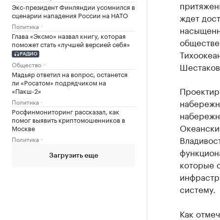
притяжени
Экс-президент Финляндии усомнился в
сценарии нападения России на НАТО
ждет дос
Политика
насыщенн
Глава «Эксмо» назвал книгу, которая
обществе
поможет стать «лучшей версией себя»
Тихоокеа
РАДИО
Общество
Шестаков
Мадьяр ответил на вопрос, останется
ли «Росатом» подрядчиком на
Проектиру
«Пакш-2»
набережн
Политика
Росфинмониторинг рассказал, как
набережн
помог выявить криптомошенников в
Океанский
Москве
Владивос
Политика
функцион
Загрузить еще
которые 
инфрастр
систему.
Как отмеч