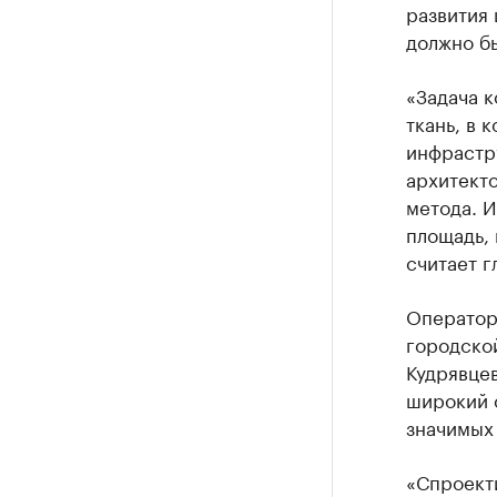
развития 
должно б
«Задача 
ткань, в 
инфрастр
архитект
метода. И
площадь, 
считает г
Оператор
городской
Кудрявце
широкий 
значимых
«Спроекти