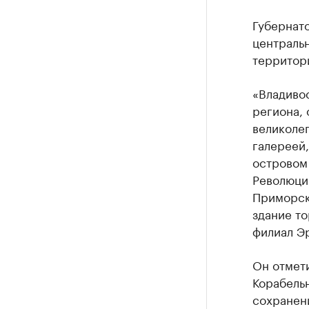
Губернат
центральн
территори
«Владиво
региона, 
великоле
галереей
островом
Революции
Приморск
здание то
филиал Э
Он отмети
Корабельн
сохранен