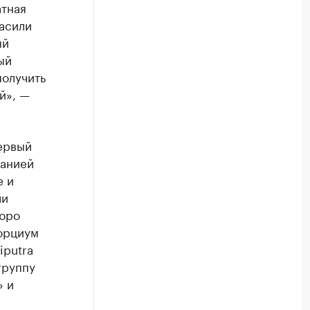
атная
асили
ый
ый
получить
й», —
ервый
панией
е и
ли
бюро
орциум
iputra
группу
» и