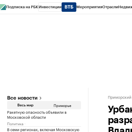
Подписка на РБК
Инвестиции
Мероприятия
Отрасли
Недви
РБК Курсы
РБК Life
Тренды
Визионеры
Национальные проекты
Горо
Газета
Спецпроекты СПб
Конференции СПб
Спецпроекты
Проверк
Приморский
Все новости
Приморье
Весь мир
Урба
Ракетную опасность объявили в
Московской области
разр
Политика
В семи регионах, включая Московскую
Влад