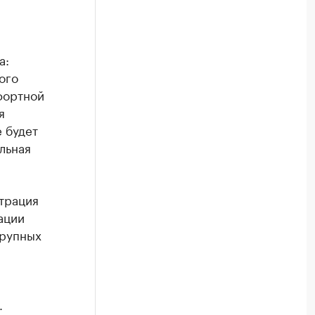
а:
ого
фортной
я
 будет
льная
трация
ации
крупных
.