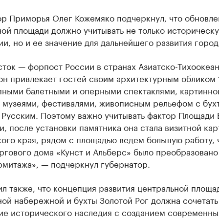
ор Приморья Олег Кожемяко подчеркнул, что обновле
ой площади должно учитывать не только историческ
и, но и ее значение для дальнейшего развития город
сток — форпост России в странах Азиатско-Тихоокеа
он привлекает гостей своим архитектурным обликом 1
пными балетными и оперными спектаклями, картинно
, музеями, фестивалями, живописным рельефом с бух
 Русским. Поэтому важно учитывать фактор Площади
, после установки памятника она стала визитной кар
ого края, рядом с площадью ведем большую работу, 
ргового дома «Кунст и Альберс» было преобразовано
рмитажа», — подчеркнул губернатор.
л также, что концепция развития центральной площа
ой набережной и бухты Золотой Рог должна сочетать
ие исторического наследия с созданием современны