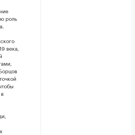
ние
ую роль
а.
нского
9 века,
й
тами,
 Борцов
точкой
чтобы
 в
ди,
х