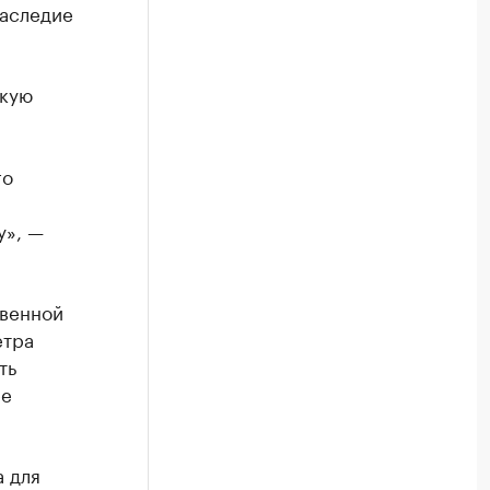
наследие
скую
го
у», —
твенной
етра
ть
ее
а для