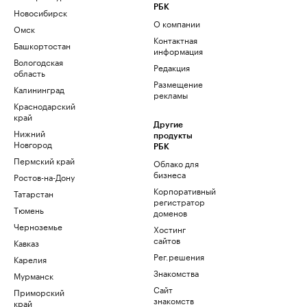
РБК
Новосибирск
О компании
Омск
Контактная
Башкортостан
информация
Вологодская
Редакция
область
Размещение
Калининград
рекламы
Краснодарский
край
Другие
Нижний
продукты
Новгород
РБК
Пермский край
Облако для
бизнеса
Ростов-на-Дону
Корпоративный
Татарстан
регистратор
Тюмень
доменов
Черноземье
Хостинг
сайтов
Кавказ
Рег.решения
Карелия
Знакомства
Мурманск
Сайт
Приморский
знакомств
край