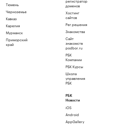
регистратор
Тюмень
доменов
Черноземье
Хостинг
сайтов
Кавказ
Рег.решения
Карелия
Знакомства
Мурманск
Сайт
Приморский
знакомств
край
podbor.ru
РБК
Компании
РБК Курсы
Школа
управления
РБК
РБК
Новости
iOS
Android
AppGallery