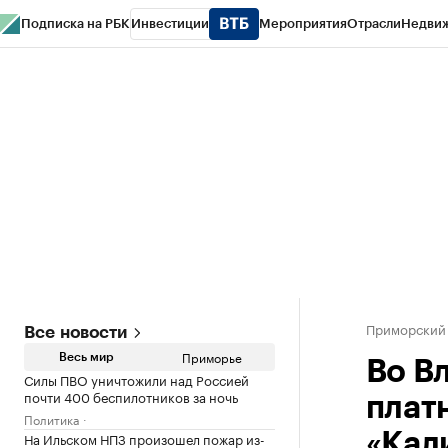
Подписка на РБК
Инвестиции
Мероприятия
Отрасли
Недви
РБК Курсы
РБК Life
Тренды
Визионеры
Национальные проекты
Горо
Газета
Спецпроекты СПб
Конференции СПб
Спецпроекты
Проверк
Приморский
Все новости
Приморье
Весь мир
Во В
Силы ПВО уничтожили над Россией
почти 400 беспилотников за ночь
плат
Политика
На Ильском НПЗ произошел пожар из-
«Кал