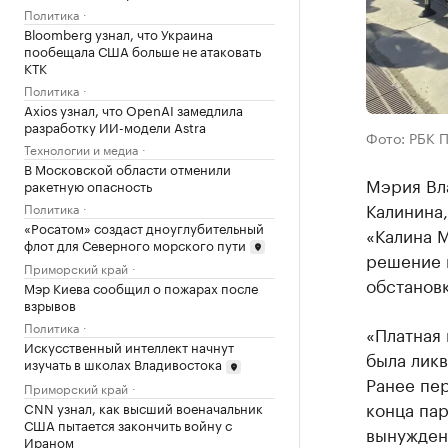
Политика
Bloomberg узнал, что Украина
пообещала США больше не атаковать
КТК
Политика
Axios узнал, что OpenAI замедлила
разработку ИИ-модели Astra
Фото: РБК 
Технологии и медиа
В Московской области отменили
Мэрия Вл
ракетную опасность
Калинина,
Политика
«Росатом» создаст дноуглубительный
«Калина 
флот для Северного морского пути
решение 
Приморский край
обстановк
Мэр Киева сообщил о пожарах после
взрывов
Политика
«Платная 
Искусственный интеллект начнут
была лик
изучать в школах Владивостока
Ранее пер
Приморский край
конца пар
CNN узнал, как высший военачальник
США пытается закончить войну с
вынуждены
Ираном