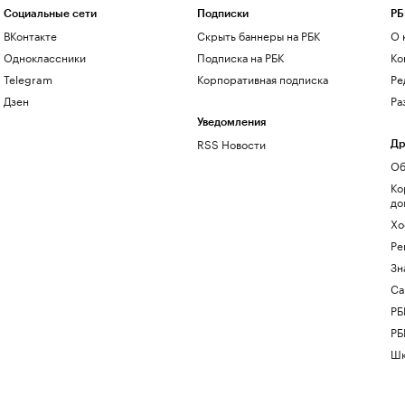
Социальные сети
Подписки
РБ
ВКонтакте
Скрыть баннеры на РБК
О 
Одноклассники
Подписка на РБК
Ко
Telegram
Корпоративная подписка
Ре
Дзен
Ра
Уведомления
RSS Новости
Др
Об
Ко
до
Хо
Ре
Зн
Са
РБ
РБ
Шк