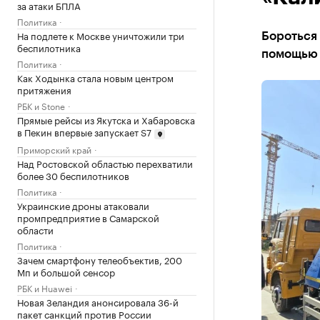
за атаки БПЛА
Политика
На подлете к Москве уничтожили три
Бороться 
беспилотника
помощью 
Политика
Как Ходынка стала новым центром
притяжения
РБК и Stone
Прямые рейсы из Якутска и Хабаровска
в Пекин впервые запускает S7
Приморский край
Над Ростовской областью перехватили
более 30 беспилотников
Политика
Украинские дроны атаковали
промпредприятие в Самарской
области
Политика
Зачем смартфону телеобъектив, 200
Мп и большой сенсор
РБК и Huawei
Новая Зеландия анонсировала 36-й
пакет санкций против России