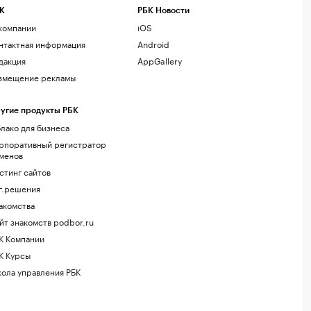
К
РБК Новости
компании
iOS
нтактная информация
Android
дакция
AppGallery
змещение рекламы
угие продукты РБК
лако для бизнеса
рпоративный регистратор
менов
стинг сайтов
г.решения
акомства
йт знакомств podbor.ru
К Компании
К Курсы
ола управления РБК