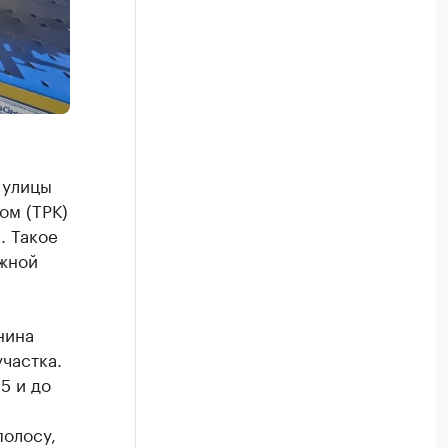
 улицы
ом (ТРК)
. Такое
жной
нина
частка.
5 и до
и
полосу,