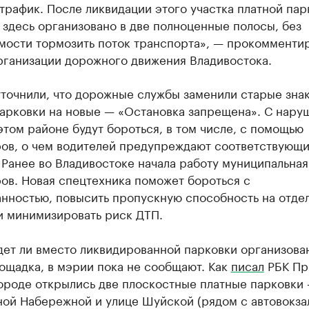
трафик. После ликвидации этого участка платной пар
здесь организовано в две полноценные полосы, без
мости тормозить поток транспорта», — прокомментир
рганизации дорожного движения Владивостока.
уточнили, что дорожные службы заменили старые зна
парковки на новые — «Остановка запрещена». С нар
этом районе будут бороться, в том числе, с помощью
ров, о чем водителей предупреждают соответствующ
 Ранее во Владивостоке начала работу муниципальна
ов. Новая спецтехника поможет бороться с
анностью, повысить пропускную способность на отде
и минимизировать риск ДТП.
дет ли вместо ликвидированной парковки организова
ощадка, в мэрии пока не сообщают. Как
писал
РБК Пр
ороде открылись две плоскостные платные парковки 
ной Набережной и улице Шуйской (рядом с автовокза