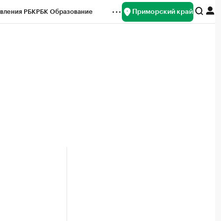
Приморский край
вления РБК
РБК Образование
редитные рейтинги
Франшизы
нсы
Рынок наличной валюты