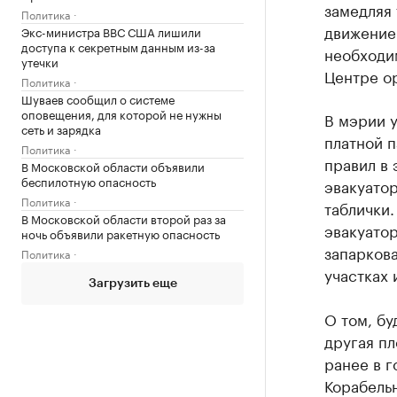
замедляя 
Политика
движение 
Экс-министра ВВС США лишили
доступа к секретным данным из-за
необходи
утечки
Центре о
Политика
Шуваев сообщил о системе
оповещения, для которой не нужны
В мэрии 
сеть и зарядка
платной 
Политика
правил в 
В Московской области объявили
беспилотную опасность
эвакуато
Политика
таблички.
В Московской области второй раз за
эвакуатор
ночь объявили ракетную опасность
запарков
Политика
участках 
Загрузить еще
О том, бу
другая пл
ранее в г
Корабель