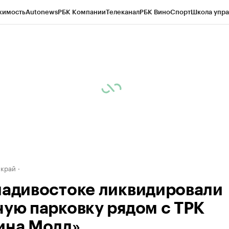
жимость
Autonews
РБК Компании
Телеканал
РБК Вино
Спорт
Школа упра
д
Стиль
Крипто
РБК Бизнес-среда
Дискуссионный клуб
Исследования
К
а контрагентов
Политика
Экономика
Бизнес
Технологии и медиа
Фина
 край
ладивостоке ликвидировали
ную парковку рядом с ТРК
ина Молл»