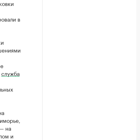
ковки
овали в
ки
ушениями
ие
я
служба
льных
на
иморье,
— на
лом и