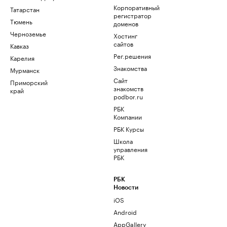
Корпоративный
Татарстан
регистратор
Тюмень
доменов
Черноземье
Хостинг
сайтов
Кавказ
Рег.решения
Карелия
Знакомства
Мурманск
Сайт
Приморский
знакомств
край
podbor.ru
РБК
Компании
РБК Курсы
Школа
управления
РБК
РБК
Новости
iOS
Android
AppGallery