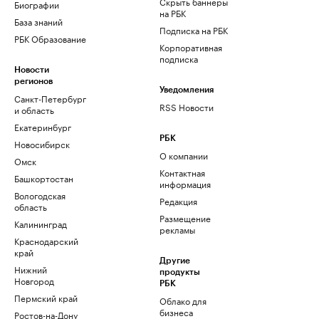
Скрыть баннеры
Биографии
на РБК
База знаний
Подписка на РБК
РБК Образование
Корпоративная
подписка
Новости
регионов
Уведомления
Санкт-Петербург
RSS Новости
и область
Екатеринбург
РБК
Новосибирск
О компании
Омск
Контактная
Башкортостан
информация
Вологодская
Редакция
область
Размещение
Калининград
рекламы
Краснодарский
край
Другие
Нижний
продукты
Новгород
РБК
Пермский край
Облако для
бизнеса
Ростов-на-Дону