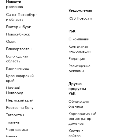
Новости
регионов
Уведомления
Санкт-Петербург
RSS Новости
и область
Екатеринбург
РБК
Новосибирск
О компании
Омск
Контактная
Башкортостан
информация
Вологодская
Редакция
область
Размещение
Калининград
рекламы
Краснодарский
край
Другие
Нижний
продукты
Новгород
РБК
Пермский край
Облако для
бизнеса
Ростов-на-Дону
Корпоративный
Татарстан
регистратор
Тюмень
доменов
Черноземье
Хостинг
сайтов
Кавказ