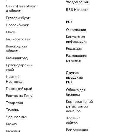
Уведомления
Санкт-Петербург
RSS Новости
и область
Екатеринбург
РБК
Новосибирск
О компании
Омск
Контактная
Башкортостан
информация
Вологодская
Редакция
область
Размещение
Калининград
рекламы
Краснодарский
край
Другие
Нижний
продукты
Новгород
РБК
Пермский край
Облако для
бизнеса
Ростов-на-Дону
Корпоративный
Татарстан
регистратор
Тюмень
доменов
Черноземье
Хостинг
сайтов
Кавказ
Рег.решения
Карелия