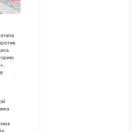
 этапа
против
десь
торию
».
я
ой
лика
сных
та