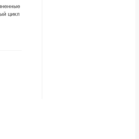
олненные
ый цикл