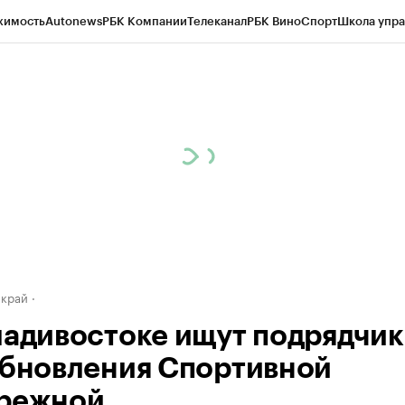
жимость
Autonews
РБК Компании
Телеканал
РБК Вино
Спорт
Школа упра
д
Стиль
Крипто
РБК Бизнес-среда
Дискуссионный клуб
Исследования
К
а контрагентов
Политика
Экономика
Бизнес
Технологии и медиа
Фина
 край
ладивостоке ищут подрядчик
обновления Спортивной
режной