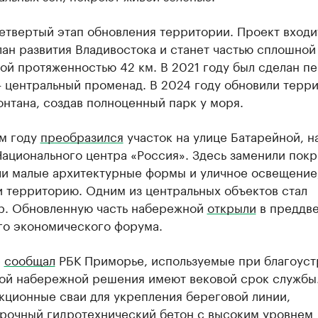
етвертый этап обновления территории. Проект входи
ан развития Владивостока и станет частью сплошной
ой протяженностью 42 км. В 2021 году был сделан п
— центральный променад. В 2024 году обновили терр
нтана, создав полноценный парк у моря.
м году
преобразился
участок на улице Батарейной, н
ационального центра «Россия». Здесь заменили покр
ли малые архитектурные формы и уличное освещение
и территорию. Одним из центральных объектов стал
р. Обновленную часть набережной
открыли
в преддв
го экономического форума.
е
сообщал
РБК Приморье, используемые при благоуст
ой набережной решения имеют вековой срок службы.
кционные сваи для укрепления береговой линии,
рочный гидротехнический бетон с высоким уровнем