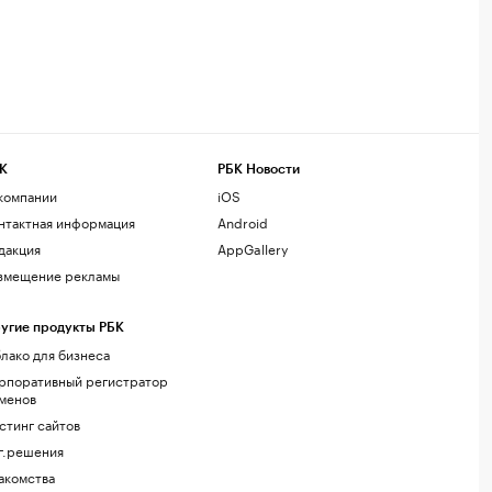
К
РБК Новости
компании
iOS
нтактная информация
Android
дакция
AppGallery
змещение рекламы
угие продукты РБК
лако для бизнеса
рпоративный регистратор
менов
стинг сайтов
г.решения
акомства