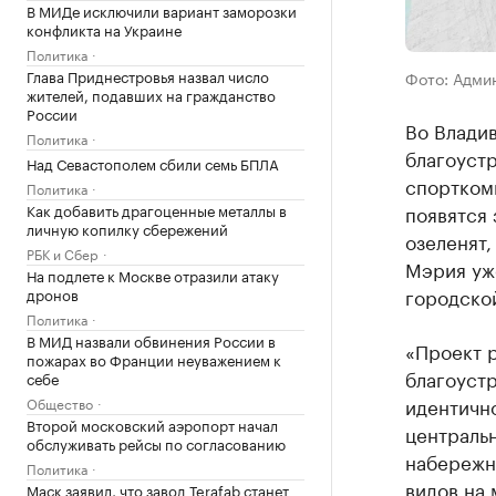
В МИДе исключили вариант заморозки
конфликта на Украине
Политика
Глава Приднестровья назвал число
Фото: Адми
жителей, подавших на гражданство
России
Во Владив
Политика
благоуст
Над Севастополем сбили семь БПЛА
спортком
Политика
появятся
Как добавить драгоценные металлы в
личную копилку сбережений
озеленят
РБК и Сбер
Мэрия у
На подлете к Москве отразили атаку
городской
дронов
Политика
В МИД назвали обвинения России в
«Проект 
пожарах во Франции неуважением к
благоуст
себе
идентичн
Общество
Второй московский аэропорт начал
центральн
обслуживать рейсы по согласованию
набережн
Политика
видов на 
Маск заявил, что завод Terafab станет