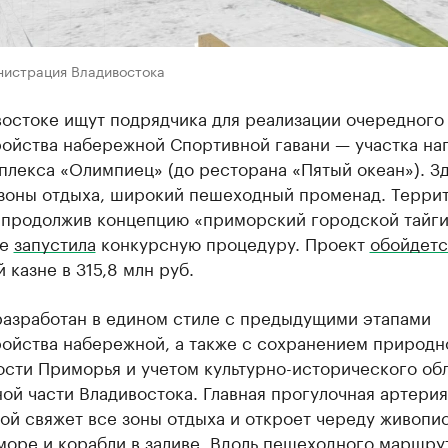
нистрация Владивостока
остоке ищут подрядчика для реализации очередного
ройства набережной Спортивной гавани — участка на
плекса «Олимпиец» (до ресторана «Пятый океан»). З
 зоны отдыха, широкий пешеходный променад. Терри
, продолжив концепцию «приморский городской тайги
же
запустила
конкурсную процедуру. Проект
обойдетс
 казне в 315,8 млн руб.
разработан в едином стиле с предыдущими этапами
ройства набережной, а также с сохранением природн
ости Приморья и учетом культурно-исторического об
ой части Владивостока. Главная прогулочная артерия
ой свяжет все зоны отдыха и откроет череду живопи
море и корабли в заливе. Вдоль пешеходного маршру