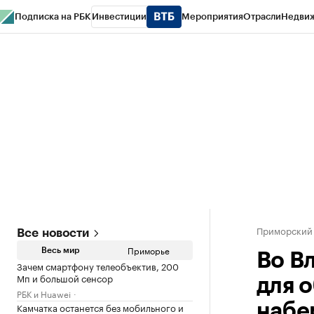
Подписка на РБК
Инвестиции
Мероприятия
Отрасли
Недви
РБК Курсы
РБК Life
Тренды
Визионеры
Национальные проекты
Горо
Газета
Спецпроекты СПб
Конференции СПб
Спецпроекты
Проверк
Приморский
Все новости
Приморье
Весь мир
Во В
Зачем смартфону телеобъектив, 200
Мп и большой сенсор
для 
РБК и Huawei
Камчатка останется без мобильного и
набе