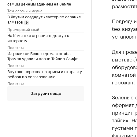
самым ценным зданием на Земле
разместят
Технологии и медиа
В Якутии создадут кластер по огранке
Подрядчи
алмазов
без визуа
Приморский край
На Камчатке ограничат доступ к
установя
интернету
Политика
Для пров
Из роликов Белого дома и штаба
выставок)
Трампа удалили песни Тейлор Свифт
Политика
оборудов
Внуково перешел на прием и отправку
комнатой
рейсов по согласованию
горожан.
Политика
Загрузить еще
Зеленые з
оформят 
принцип 
тайги». Н
густыми 
функциона