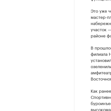
Это уже ч
мастер-пл
набережн
участок 
районе фо
В прошло
филиала Н
установи
озеленил
амфитеат
Восточно
Как ране
Спортивн
буроинъе
высокома