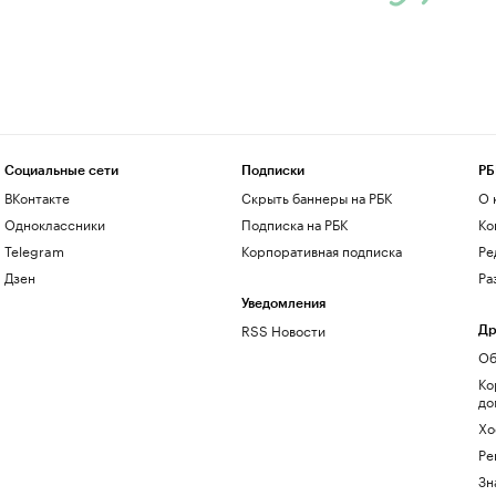
Социальные сети
Подписки
РБ
ВКонтакте
Скрыть баннеры на РБК
О 
Одноклассники
Подписка на РБК
Ко
Telegram
Корпоративная подписка
Ре
Дзен
Ра
Уведомления
RSS Новости
Др
Об
Ко
до
Хо
Ре
Зн