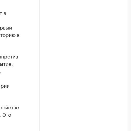
т в
ервый
иторию в
апротив
ытие,
,
ерии
ройстве
 Это