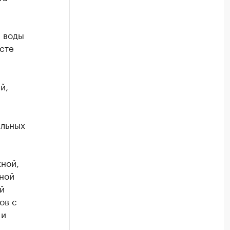
 воды
сте
й,
ильных
жной,
ной
й
ов с
 и