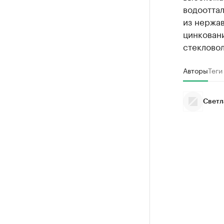
водооттал
из нержа
цинковани
стеклово
Авторы
Теги
Светл