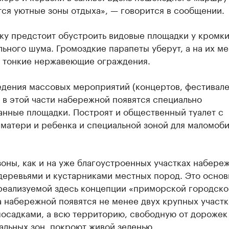
ся уютные зоны отдыха», — говорится в сообщении.
ку предстоит обустроить видовые площадки у кромки
льного шума. Громоздкие парапеты уберут, а на их ме
т тонкие нержавеющие ограждения.
едения массовых мероприятий (концертов, фестивале
 в этой части набережной появятся специально
анные площадки. Построят и общественный туалет с
 матери и ребенка и специальной зоной для маломоб
оны, как и на уже благоустроенных участках набере
деревьями и кустарниками местных пород. Это основ
реализуемой здесь концепции «приморской городско
а набережной появятся не менее двух крупных участк
посадками, а всю территорию, свободную от дорожек
льных зон, покроют живой зеленью.