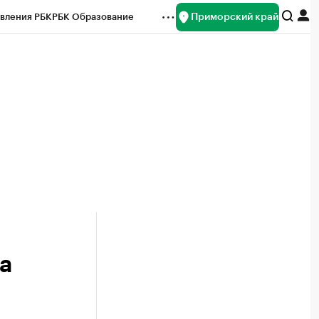
Приморский край
вления РБК
РБК Образование
редитные рейтинги
Франшизы
нсы
Рынок наличной валюты
а