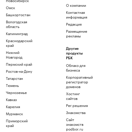
Новосибирск
О компании
Омск
Контактная
Башкортостан
информация
Вологодская
Редакция
область
Размещение
Калининград
рекламы
Краснодарский
край
Другие
Нижний
продукты
Новгород
РБК
Пермский край
Облако для
бизнеса
Ростов-на-Дону
Корпоративный
Татарстан
регистратор
Тюмень
доменов
Черноземье
Хостинг
сайтов
Кавказ
Рег.решения
Карелия
Знакомства
Мурманск
Сайт
Приморский
знакомств
край
podbor.ru