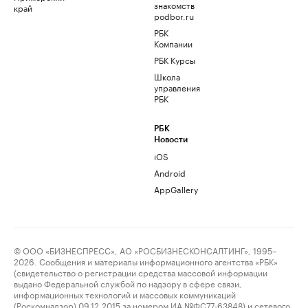
знакомств
край
podbor.ru
РБК
Компании
РБК Курсы
Школа
управления
РБК
РБК
Новости
iOS
Android
AppGallery
© ООО «БИЗНЕСПРЕСС», АО «РОСБИЗНЕСКОНСАЛТИНГ», 1995–
2026. Сообщения и материалы информационного агентства «РБК»
(свидетельство о регистрации средства массовой информации
выдано Федеральной службой по надзору в сфере связи,
информационных технологий и массовых коммуникаций
(Роскомнадзор) 09.12.2015 за номером ИА №ФС77-63848) и сетевого