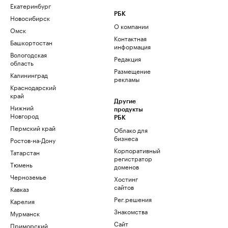
Екатеринбург
РБК
Новосибирск
О компании
Омск
Контактная
Башкортостан
информация
Вологодская
Редакция
область
Размещение
Калининград
рекламы
Краснодарский
край
Другие
Нижний
продукты
Новгород
РБК
Пермский край
Облако для
бизнеса
Ростов-на-Дону
Корпоративный
Татарстан
регистратор
Тюмень
доменов
Черноземье
Хостинг
сайтов
Кавказ
Рег.решения
Карелия
Знакомства
Мурманск
Сайт
Приморский