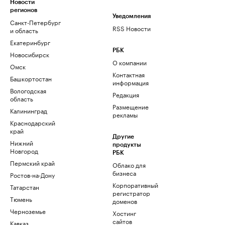
Новости
регионов
Уведомления
Санкт-Петербург
RSS Новости
и область
Екатеринбург
РБК
Новосибирск
О компании
Омск
Контактная
Башкортостан
информация
Вологодская
Редакция
область
Размещение
Калининград
рекламы
Краснодарский
край
Другие
Нижний
продукты
Новгород
РБК
Пермский край
Облако для
бизнеса
Ростов-на-Дону
Корпоративный
Татарстан
регистратор
Тюмень
доменов
Черноземье
Хостинг
сайтов
Кавказ