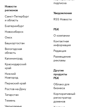
подписка
Новости
регионов
Уведомления
Санкт-Петербург
RSS Новости
и область
Екатеринбург
РБК
Новосибирск
О компании
Омск
Контактная
Башкортостан
информация
Вологодская
Редакция
область
Размещение
Калининград
рекламы
Краснодарский
край
Другие
Нижний
продукты
Новгород
РБК
Пермский край
Облако для
бизнеса
Ростов-на-Дону
Корпоративный
Татарстан
регистратор
Тюмень
доменов
Черноземье
Хостинг