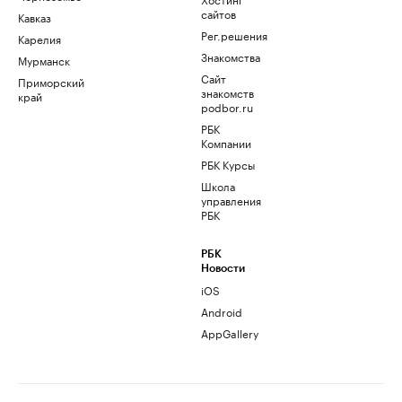
сайтов
Кавказ
Рег.решения
Карелия
Знакомства
Мурманск
Сайт
Приморский
знакомств
край
podbor.ru
РБК
Компании
РБК Курсы
Школа
управления
РБК
РБК
Новости
iOS
Android
AppGallery