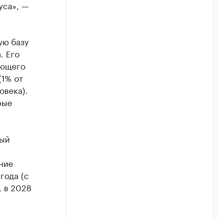
уса», —
ую базу
. Его
ающего
(1% от
овека).
рые
ный
ние
года (с
, в 2028