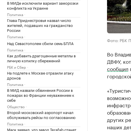
В МИДе исключили вариант заморозки
конфликта на Украине
Политика
Глава Приднестровья назвал число
жителей, подавших на гражданство
России
Политика
Фото: РБК 
Над Севастополем сбили семь БПЛА
Политика
Во Владив
Как добавить драгоценные металлы в
ДВФУ, ко
личную копилку сбережений
РБК и Сбер
сообщил
г
На подлете к Москве отразили атаку
городско
дронов
Политика
«Туристич
В МИД назвали обвинения России в
пожарах во Франции неуважением к
возможно
себе
инфрастр
Общество
образова
Второй московский аэропорт начал
обслуживать рейсы по согласованию
других ре
Политика
наших дет
Маск заявил, что завод Terafab станет