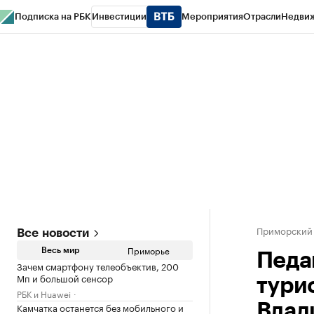
Подписка на РБК
Инвестиции
Мероприятия
Отрасли
Недви
РБК Курсы
РБК Life
Тренды
Визионеры
Национальные проекты
Горо
Газета
Спецпроекты СПб
Конференции СПб
Спецпроекты
Проверк
Приморский
Все новости
Приморье
Весь мир
Педа
Зачем смартфону телеобъектив, 200
Мп и большой сенсор
тури
РБК и Huawei
Камчатка останется без мобильного и
Влад