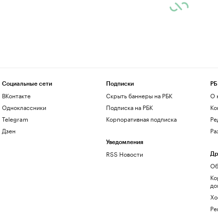
Социальные сети
Подписки
РБ
ВКонтакте
Скрыть баннеры на РБК
О 
Одноклассники
Подписка на РБК
Ко
Telegram
Корпоративная подписка
Ре
Дзен
Ра
Уведомления
RSS Новости
Др
Об
Ко
до
Хо
Ре