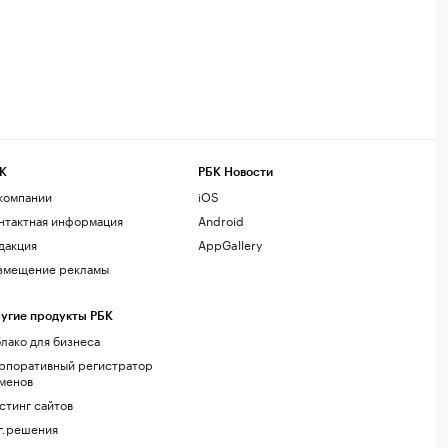
К
РБК Новости
компании
iOS
нтактная информация
Android
дакция
AppGallery
змещение рекламы
угие продукты РБК
лако для бизнеса
рпоративный регистратор
менов
стинг сайтов
г.решения