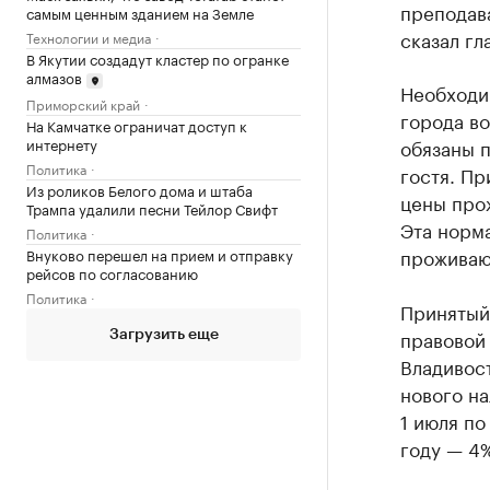
преподав
самым ценным зданием на Земле
сказал гл
Технологии и медиа
В Якутии создадут кластер по огранке
алмазов
Необходи
Приморский край
города во
На Камчатке ограничат доступ к
интернету
обязаны п
Политика
гостя. Пр
Из роликов Белого дома и штаба
цены прож
Трампа удалили песни Тейлор Свифт
Эта норм
Политика
проживают
Внуково перешел на прием и отправку
рейсов по согласованию
Политика
Принятый
правовой 
Загрузить еще
Владивос
нового на
1 июля по
году — 4%