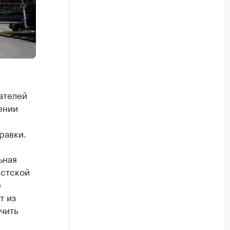
ателей
ении
равки.
ьная
истской
е
т из
чить