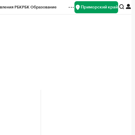
Приморский край
вления РБК
РБК Образование
редитные рейтинги
Франшизы
нсы
Рынок наличной валюты