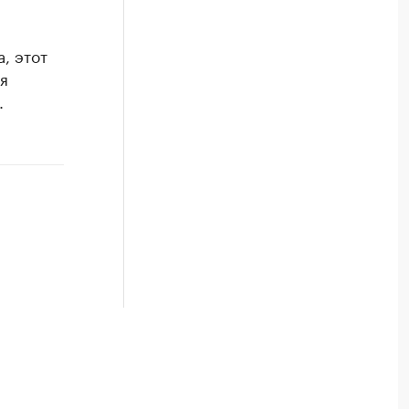
, этот
я
.