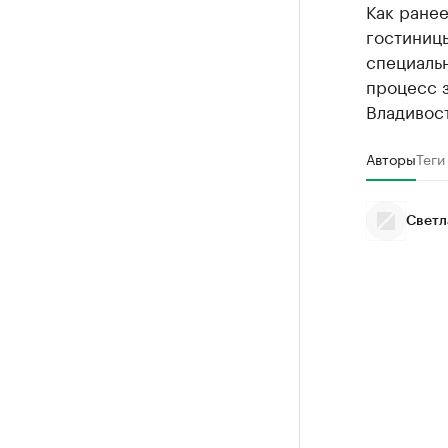
Как ране
гостиниц
специальн
процесс 
Владивост
Авторы
Теги
Светл