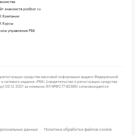
акомства
йт знакомств podbor.ru
К Компании
К Курсы
ола управления РБК
регистрации средства массовой информации выдано Федеральной
и сетевого издания «РБК» (свидетельство о регистрации средства
ор) 03.12.2021 за номером ЭЛ №ФС77-82385) сопровождаются
ерсональных данных
Политика обработки файлов cookie
·