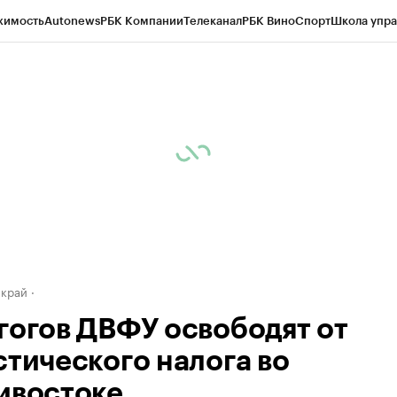
жимость
Autonews
РБК Компании
Телеканал
РБК Вино
Спорт
Школа упра
д
Стиль
Крипто
РБК Бизнес-среда
Дискуссионный клуб
Исследования
К
а контрагентов
Политика
Экономика
Бизнес
Технологии и медиа
Фина
 край
гогов ДВФУ освободят от
стического налога во
ивостоке