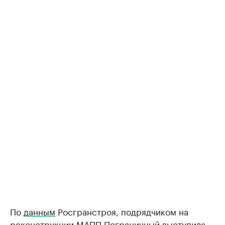
По
данным
Росгранстроя, подрядчиком на
реконструкции МАПП Пограничный выступила