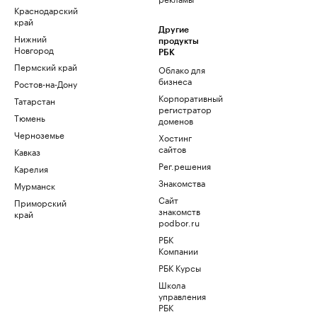
Краснодарский
край
Другие
Нижний
продукты
Новгород
РБК
Пермский край
Облако для
бизнеса
Ростов-на-Дону
Корпоративный
Татарстан
регистратор
Тюмень
доменов
Черноземье
Хостинг
сайтов
Кавказ
Рег.решения
Карелия
Знакомства
Мурманск
Сайт
Приморский
знакомств
край
podbor.ru
РБК
Компании
РБК Курсы
Школа
управления
РБК