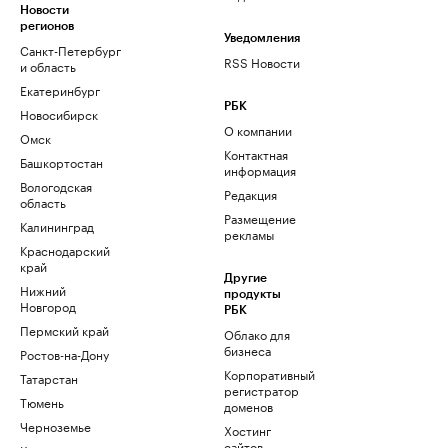
Новости
регионов
Уведомления
Санкт-Петербург
RSS Новости
и область
Екатеринбург
РБК
Новосибирск
О компании
Омск
Контактная
Башкортостан
информация
Вологодская
Редакция
область
Размещение
Калининград
рекламы
Краснодарский
край
Другие
Нижний
продукты
Новгород
РБК
Пермский край
Облако для
бизнеса
Ростов-на-Дону
Корпоративный
Татарстан
регистратор
Тюмень
доменов
Черноземье
Хостинг
сайтов