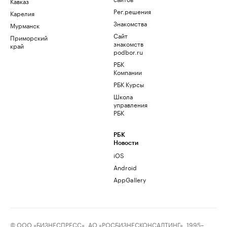
Кавказ
Рег.решения
Карелия
Знакомства
Мурманск
Сайт
Приморский
знакомств
край
podbor.ru
РБК
Компании
РБК Курсы
Школа
управления
РБК
РБК
Новости
iOS
Android
AppGallery
© ООО «БИЗНЕСПРЕСС», АО «РОСБИЗНЕСКОНСАЛТИНГ», 1995–